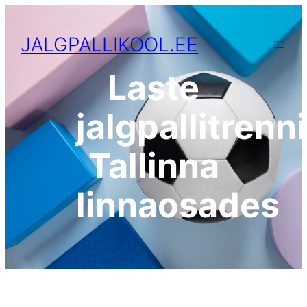
Liigu
sisu
JALGPALLIKOOL.EE
juurde
Laste
jalgpallitrenn
Tallinna
linnaosades